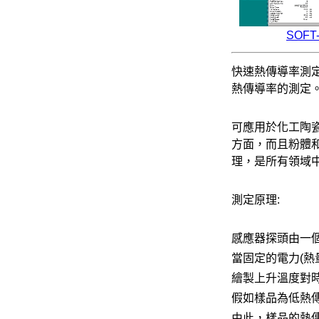
SOFT
快速熱傳導率測定
熱傳導率的測定
可應用於化工陶
方面，而且粉體
理，是所有領域
測定原理:
感應器探頭由一
當固定的電力
(
熱
繪製上升溫度對
假如樣品為低熱
由此，樣品的熱