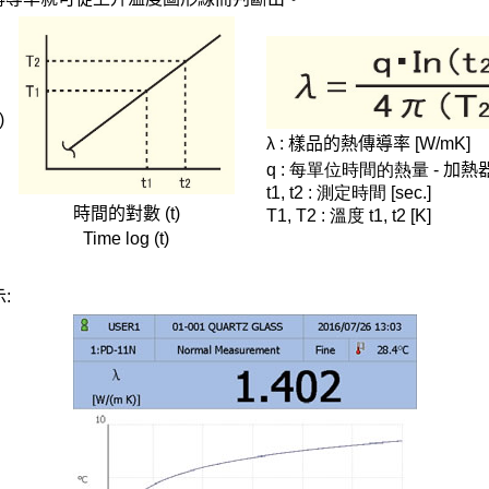
)
λ
:
樣品的熱傳導率
[W/mK]
q : 每單位時間的熱量 -
加熱
t1, t2 : 測定時間
[sec.]
時間的對數 (t)
T1, T2 : 溫度 t1, t2
[K]
Time log (t)
: