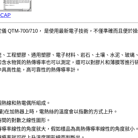
-CAP
儀 QTM-700/710， 是使用最新電子技術，不僅準確而且便於
。
瓷、工程塑膠、通用塑膠、電子材料、岩石、土壤、水泥、玻璃
和含水物質的熱傳導率也可以測定，還可以對膠片和薄膜等進行
中具高性能，高可靠性的熱傳導率計。
個熱線和熱電偶所組成。
量
)
在加熱器上時，電熱絲的溫度會以指數的方式上升。
時間的對數之線性圖形。
傳導率線性的角度就大，假如樣品為高熱傳導率線性的角度就小
傳導率就可從上升溫度圖形線而判斷出。