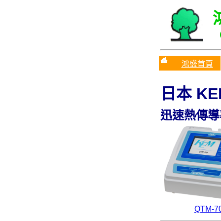
鴻盛首頁
日本
K
迅速熱傳導
QTM-70