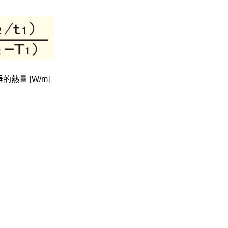
器
的熱量 [W/m]