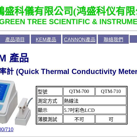
鴻盛科儀有限公司
(
鸿盛科仪有限
GREEN TREE SCIENTIFIC & INSTRUME
產品項目
KEM產品
CANNON產品
聯絡我們
EM
產品
(
Quick Thermal Conductivity Meter
率計
QTM-700
QTM-710
型號
測定方式
熱線法
顯示
5.7吋彩色LCD
薄膜測試
不可
可
0/710