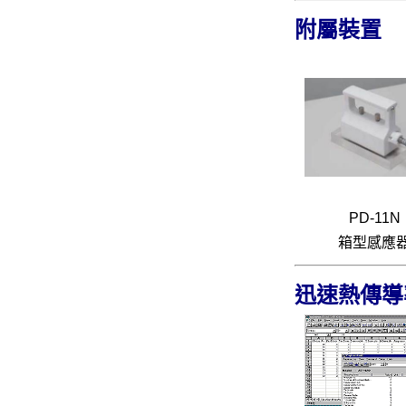
附屬裝置
PD-11N
箱型感應
迅速熱傳導