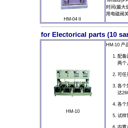
Tenax
的
PA
时间
(
最大
用电磁阀
HM-04Ⅱ
for Electorical parts (10 s
HM-10
产
配备
两个
可任
各个
达
26
各个
HM-10
试样
内置